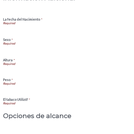
La fecha del Nacimiento
*
Sexo
*
Altura
*
Peso
*
El tabaco Utilizó?
*
Opciones de alcance