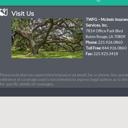
Visit Us
TWFG – McInnis Insuran
Services, Inc.
7814 Office Park Blvd
Baton Rouge, LA 70809
Phone:
225.926.0860
Toll Free:
844.926.0860
Fax:
225.923.3418
Please note that we cannot bind insurance via email, fax or phone. Any quotes
reference of coverage used is not intended to express legal opinion as to the 
for specific details of coverages.