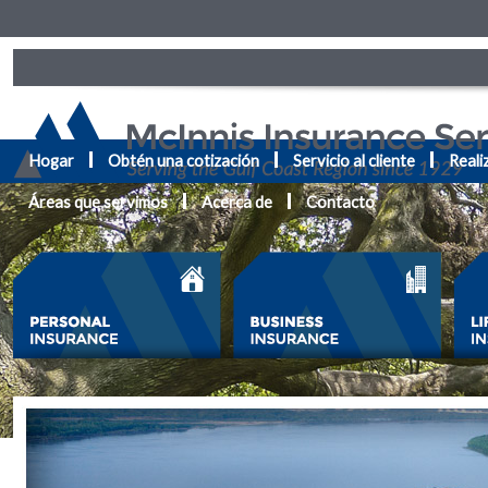
Hogar
Obtén una cotización
Servicio al cliente
Reali
Áreas que servimos
Acerca de
Contacto